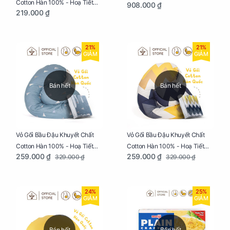
Cotton Hàn 100% - Hoạ Tiết
908.000 ₫
Ngủ Ngon, Cho Bé Bú Sau Sinh
219.000 ₫
Tam Giác
21%
21%
GIẢM
GIẢM
Bán hết
Bán hết
Vỏ Gối Bầu Đậu Khuyết Chất
Vỏ Gối Bầu Đậu Khuyết Chất
Cotton Hàn 100% - Hoạ Tiết
Cotton Hàn 100% - Hoạ Tiết
259.000 ₫
259.000 ₫
329.000 ₫
329.000 ₫
Thông Lạnh
Ziczac
24%
25%
GIẢM
GIẢM
Bán hết
Bán hết