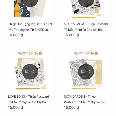
Thiệp Quà Tặng Mẹ Bầu: Gửi Lời
STARRY MOM - Thiệp Postcard
Yêu Thương Với Thiết Kế Đặc
Tô Màu Ý Nghĩa Cho Mẹ Bầu
10.000 ₫
15.000 ₫
Biệt Dành Riêng Cho Mẹ Bầu
Sáng Tạo, Thư Giãn Và Hạnh
Phúc
Bán hết
Bán hết
LOVE SONG - Thiệp Postcard
MOM GARDEN - Thiệp
Tô Màu Ý Nghĩa Cho Mẹ Bầu
Postcard Tô Màu Ý Nghĩa Cho
15.000 ₫
15.000 ₫
Sáng Tạo, Thư Giãn Và Hạnh
Mẹ Bầu Sáng Tạo, Thư Giãn Và
Phúc
Hạnh Phúc