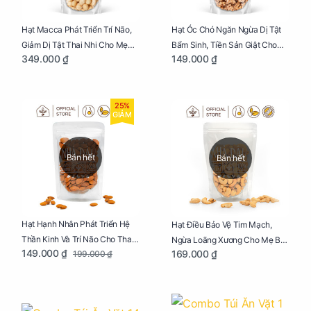
Hạt Macca Phát Triển Trí Não,
Hạt Óc Chó Ngăn Ngừa Dị Tật
Giảm Dị Tật Thai Nhi Cho Mẹ
Bẩm Sinh, Tiền Sản Giật Cho
349.000 ₫
149.000 ₫
Bầu Túi 250g
Mẹ Bầu Túi 250g
25%
GIẢM
Bán hết
Bán hết
Hạt Hạnh Nhân Phát Triển Hệ
Hạt Điều Bảo Vệ Tim Mạch,
Thần Kinh Và Trí Não Cho Thai
Ngừa Loãng Xương Cho Mẹ Bầu
149.000 ₫
169.000 ₫
199.000 ₫
Nhi Túi 250g
Túi 250g