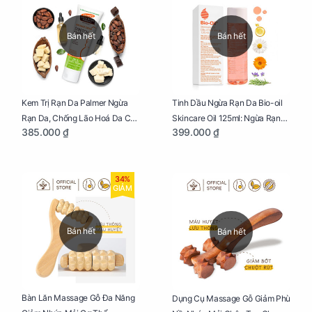
Bán hết
Bán hết
Kem Trị Rạn Da Palmer Ngừa
Tinh Dầu Ngừa Rạn Da Bio-oil
Rạn Da, Chống Lão Hoá Da Cho
Skincare Oil 125ml: Ngừa Rạn
385.000 ₫
399.000 ₫
Mẹ Bầu Tuýp 125g
Da, Chăm Sóc Da Toàn Diện
Cho Mẹ Bầu
34%
GIẢM
Bán hết
Bán hết
Bàn Lăn Massage Gỗ Đa Năng
Dụng Cụ Massage Gỗ Giảm Phù