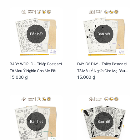
Bán hết
Bán hết
BABY WORLD - Thiệp Postcard
DAY BY DAY - Thiệp Postcard
Tô Màu Ý Nghĩa Cho Mẹ Bầu
Tô Màu Ý Nghĩa Cho Mẹ Bầu
15.000 ₫
15.000 ₫
Sáng Tạo, Thư Giãn Và Hạnh
Sáng Tạo, Thư Giãn Và Hạnh
Phúc
Phúc
Bán hết
Bán hết