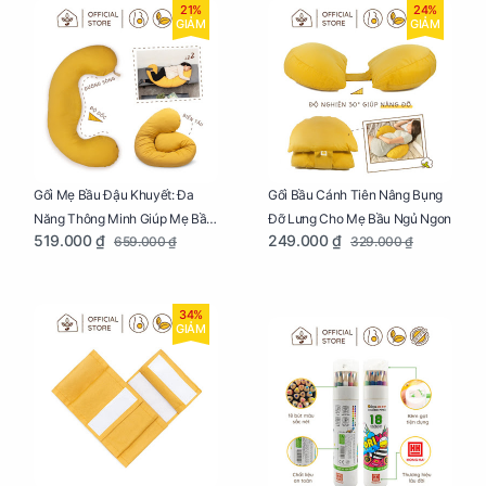
21%
24%
GIẢM
GIẢM
Gối Mẹ Bầu Đậu Khuyết: Đa
Gối Bầu Cánh Tiên Nâng Bụng
Năng Thông Minh Giúp Mẹ Bầu
Đỡ Lưng Cho Mẹ Bầu Ngủ Ngon
519.000 ₫
249.000 ₫
659.000 ₫
329.000 ₫
Ngủ Ngon, Cho Bé Bú Sau Sinh
34%
GIẢM