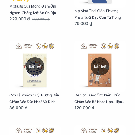
Mixfruits Quả Mọng Giảm Ốm
Mẹ Nhật Thai Giáo: Phương
Nghén, Chóng Mặt Và Ổn Định
Pháp Nuôi Dạy Con Từ Trong
229.000 ₫
299.000 ₫
Huyết Áp Cho Mẹ Bầu Túi 250g
79.000 ₫
Bụng Mẹ
Bán hết
Bán hết
Con Là Khách Quý: Hướng Dẫn
Để Con Được Ốm: Kiến Thức
Chăm Sóc Sức Khoẻ Và Dinh
Chăm Sóc Bé Khoa Học, Hiện
86.000 ₫
120.000 ₫
Dưỡng Cho Bé
Đại