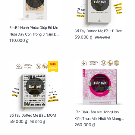
Bán hết
Em Bé Hạnh Phúc: Giúp Bố Mẹ
Sổ Tay Dotted Mẹ Bầu: P-Rex
Nuôi Dạy Con Trong 3 Năm Đầu
59.000 ₫
99.000 ₫
110.000 ₫
Đời
40%
GIẢM
Bán hết
Bán hết
Lần Đầu Làm Mẹ: Tổng Hợp
Sổ Tay Dotted Mẹ Bầu: MOM
Kiến Thức Mới Nhất Về Mang
59.000 ₫
99.000 ₫
260.000 ₫
Thai Và Sinh Nở Cho Mẹ Bầu