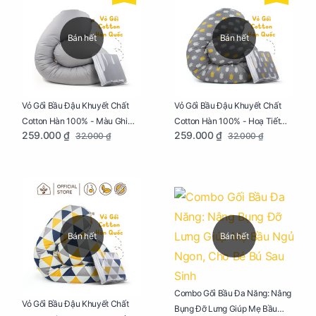
Bán hết
Bán hết
Vỏ Gối Bầu Đậu Khuyết Chất
Vỏ Gối Bầu Đậu Khuyết Chất
Cotton Hàn 100% - Màu Ghi
Cotton Hàn 100% - Hoạ Tiết
259.000 ₫
259.000 ₫
32.000 ₫
32.000 ₫
Xám
Xương Cá
Bán hết
Bán hết
Combo Gối Bầu Đa Năng: Nâng
Vỏ Gối Bầu Đậu Khuyết Chất
Bụng Đỡ Lưng Giúp Mẹ Bầu