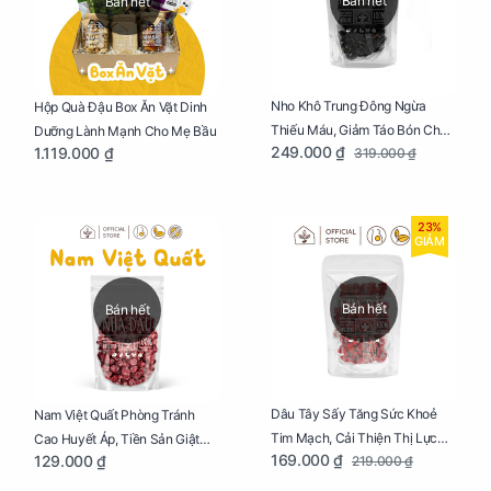
Bán hết
Bán hết
Nho Khô Trung Đông Ngừa
Hộp Quà Đậu Box Ăn Vặt Dinh
Thiếu Máu, Giảm Táo Bón Cho
Dưỡng Lành Mạnh Cho Mẹ Bầu
249.000 ₫
1.119.000 ₫
319.000 ₫
Mẹ Bầu Túi 250g
23%
GIẢM
Bán hết
Bán hết
Dâu Tây Sấy Tăng Sức Khoẻ
Nam Việt Quất Phòng Tránh
Tim Mạch, Cải Thiện Thị Lực
Cao Huyết Áp, Tiền Sản Giật
169.000 ₫
129.000 ₫
219.000 ₫
Cho Mẹ Bầu Túi 250g
Cho Mẹ Bầu Túi 250g