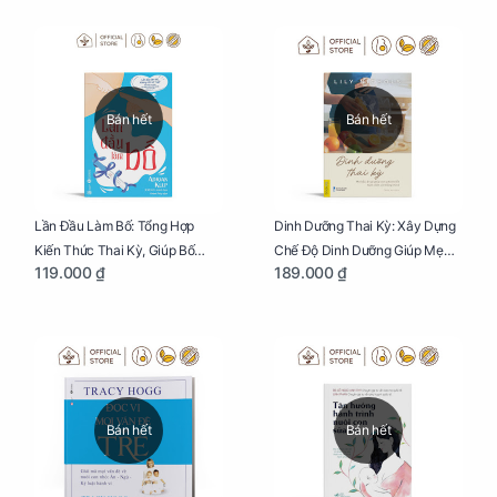
Bán hết
Bán hết
Lần Đầu Làm Bố: Tổng Hợp
Dinh Dưỡng Thai Kỳ: Xây Dựng
Kiến Thức Thai Kỳ, Giúp Bố
Chế Độ Dinh Dưỡng Giúp Mẹ
119.000 ₫
189.000 ₫
Thấu Hiểu Hơn Về Mẹ Bầu Và
Khỏe, Con Yêu Phát Triển Toàn
Quá Trình Phát Triển Của Con
Diện Và Thông Minh
Yêu
Bán hết
Bán hết