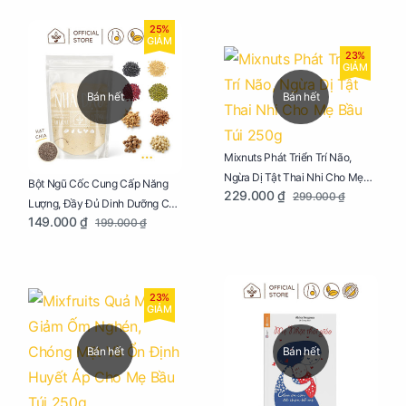
25%
GIẢM
23%
GIẢM
Bán hết
Bán hết
Mixnuts Phát Triển Trí Não,
Ngừa Dị Tật Thai Nhi Cho Mẹ
Bột Ngũ Cốc Cung Cấp Năng
229.000 ₫
299.000 ₫
Bầu Túi 250g
Lượng, Đầy Đủ Dinh Dưỡng Cho
149.000 ₫
199.000 ₫
Mẹ Bầu Túi 250g
23%
GIẢM
Bán hết
Bán hết