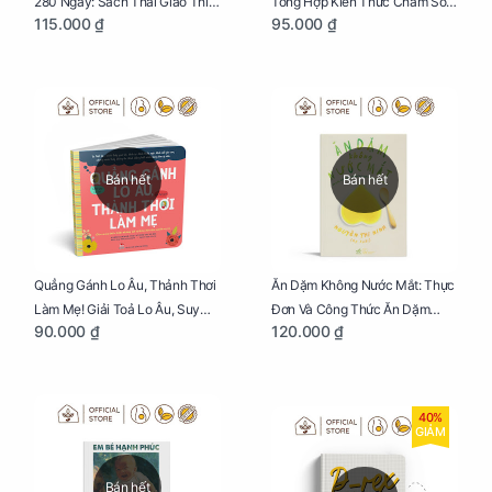
280 Ngày: Sách Thai Giáo Thiết
Tổng Hợp Kiến Thức Chăm Sóc
115.000 ₫
95.000 ₫
Thực Nhất Cho Mẹ Bầu
Trẻ Sơ Sinh
Bán hết
Bán hết
Quẳng Gánh Lo Âu, Thảnh Thơi
Ăn Dặm Không Nước Mắt: Thực
Làm Mẹ! Giải Toả Lo Âu, Suy
Đơn Và Công Thức Ăn Dặm
90.000 ₫
120.000 ₫
Nghĩ Tiêu Cực Cho Mẹ
Kiểu Nhật
40%
GIẢM
Bán hết