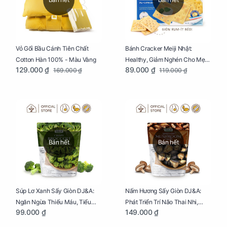
Vỏ Gối Bầu Cánh Tiên Chất
Bánh Cracker Meiji Nhật:
Cotton Hàn 100% - Màu Vàng
Healthy, Giảm Nghén Cho Mẹ
129.000 ₫
89.000 ₫
169.000 ₫
119.000 ₫
Bầu Hộp 104g
Bán hết
Bán hết
Súp Lơ Xanh Sấy Giòn DJ&A:
Nấm Hương Sấy Giòn DJ&A:
Ngăn Ngừa Thiếu Máu, Tiểu
Phát Triển Trí Não Thai Nhi,
99.000 ₫
149.000 ₫
Đường, Dị Tật Thai Nhi Túi 25g
Giảm Mệt Mỏi Cho Mẹ Bầu Túi
65g