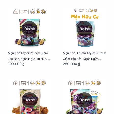
Bán hết
Bán hết
Mận Khô Taylor Prunes: Giảm
Mận Khô Hữu Cơ Taylor Prunes:
Táo Bón, Ngăn Ngừa Thiếu Máu
Giảm Táo Bón, Ngăn Ngừa
199.000 ₫
259.000 ₫
Cho Mẹ Bầu Túi 250g
Thiếu Máu Cho Mẹ Bầu Túi
250g
Bán hết
Bán hết