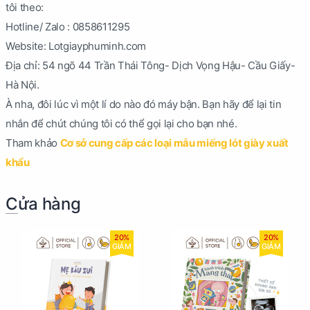
tôi theo:
Hotline/ Zalo : 0858611295
Website: Lotgiayphuminh.com
Địa chỉ: 54 ngõ 44 Trần Thái Tông- Dịch Vọng Hậu- Cầu Giấy-
Hà Nội.
À nha, đôi lúc vì một lí do nào đó máy bận. Bạn hãy để lại tin
nhắn để chút chúng tôi có thể gọi lại cho bạn nhé.
Tham khảo
Cơ sở cung cấp các loại mẫu miếng lót giày xuất
khẩu
Cửa hàng
20%
20%
GIẢM
GIẢM