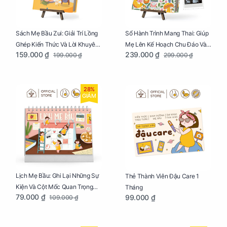
Sách Mẹ Bầu Zui: Giải Trí Lồng
Sổ Hành Trình Mang Thai: Giúp
Ghép Kiến Thức Và Lời Khuyên
Mẹ Lên Kế Hoạch Chu Đáo Và
159.000 ₫
239.000 ₫
199.000 ₫
299.000 ₫
Mang Thai Bổ Ích
Lưu Giữ Kỷ Niệm Mang Thai
28%
GIẢM
Lịch Mẹ Bầu: Ghi Lại Những Sự
Thẻ Thành Viên Đậu Care 1
Kiện Và Cột Mốc Quan Trọng
Tháng
79.000 ₫
99.000 ₫
109.000 ₫
Của Mẹ Và Bé