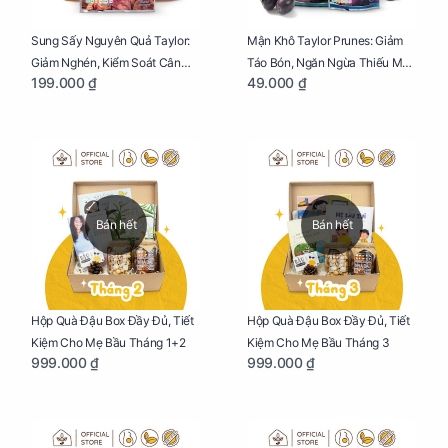
Sung Sấy Nguyên Quả Taylor:
Mận Khô Taylor Prunes: Giảm
Giảm Nghén, Kiểm Soát Cân
Táo Bón, Ngăn Ngừa Thiếu Máu
199.000 ₫
49.000 ₫
Nặng Cho Mẹ Bầu Túi 190g
Cho Mẹ Bầu Túi 50g
Bán hết
Bán hết
Hộp Quà Đậu Box Đầy Đủ, Tiết
Hộp Quà Đậu Box Đầy Đủ, Tiết
Kiệm Cho Mẹ Bầu Tháng 1+2
Kiệm Cho Mẹ Bầu Tháng 3
999.000 ₫
999.000 ₫