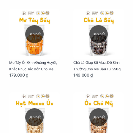
Bán hết
Bán hết
Mơ Tây Ổn Định Đường Huyết,
Chà Là Giúp Bổ Máu, Dễ Sinh
Khắc Phục Táo Bón Cho Mẹ
Thường Cho Mẹ Bầu Túi 250g
179.000 ₫
149.000 ₫
Bầu Túi 250g
Bán hết
Bán hết