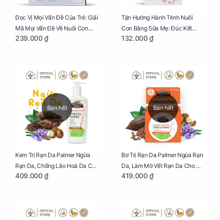
Đọc Vị Mọi Vấn Đề Của Trẻ: Giải
Tận Hưởng Hành Trình Nuôi
Mã Mọi Vấn Đề Về Nuôi Con
Con Bằng Sữa Mẹ: Đúc Kết
239.000 ₫
132.000 ₫
Nhỏ (Ăn, Ngủ, Kỷ Luật Hành Vi),
Những Kiến Thức Quý Báu Về
Giúp Bố Mẹ Nuôi Con Nhàn
Sữa Mẹ, Giúp Các Bà Mẹ Tự Tin
Tênh
Thực Hiện Thiên Chức Của
Mình Trong Hành Trình Nuôi
Con Bằng Sữa Mẹ
Bán hết
Bán hết
Kem Trị Rạn Da Palmer Ngừa
Bơ Trị Rạn Da Palmer Ngừa Rạn
Rạn Da, Chống Lão Hoá Da Cho
Da, Làm Mờ Vết Rạn Da Cho Mẹ
409.000 ₫
419.000 ₫
Mẹ Bầu Chai 250ml
Bầu Hũ 125g