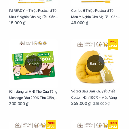
IM READY! - Thiệp Postcard Tô
Combo 6 Thiệp Postcard Tô
Màu Ý Nghĩa Cho Mẹ Bầu Sáng
Màu Ý Nghĩa Cho Mẹ Bầu Sáng
15.000 ₫
49.000 ₫
Tạo, Thư Giãn Và Hạnh Phúc
Tạo, Thư Giãn Và Hạnh Phúc
21%
GIẢM
Bán hết
Bán hết
Vỏ Gối Bầu Đậu Khuyết Chất
(Chỉ dùng tại HN) Thẻ Quà Tặng
Cotton Hàn 100% - Màu Vàng
Massage Bầu 200K Thư Giãn,
259.000 ₫
200.000 ₫
329.000 ₫
Tăng Tuần Hoàn Máu, Ngủ
Ngon
-709%
-709%
GIẢM
GIẢM