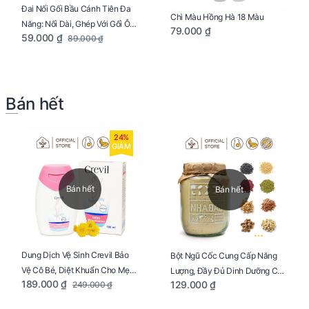
Đai Nối Gối Bầu Cánh Tiên Đa
Chì Màu Hồng Hà 18 Màu
Năng: Nối Dài, Ghép Với Gối Ôm
79.000 ₫
59.000 ₫
89.000 ₫
Dễ Dàng
Bán hết
24%
GIẢM
Bán hết
Bán hết
Dung Dịch Vệ Sinh Crevil Bảo
Bột Ngũ Cốc Cung Cấp Năng
Vệ Cô Bé, Diệt Khuẩn Cho Mẹ
Lượng, Đầy Đủ Dinh Dưỡng Cho
189.000 ₫
129.000 ₫
249.000 ₫
Bầu Chai 100ml
Mẹ Bầu Hũ 250g